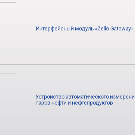
Интерфейсный модуль «Zello Gateway»
Устройство автоматического измерен
паров нефти и нефтепродуктов