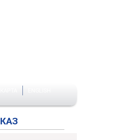
анальные измерительные
Разработка электроники
Вопросы и ответы
ры
заказ
КАРТА
ENGLISH
каты
Реквизиты
АКАЗ