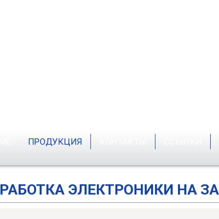
Многоканальные измерительные
Многок
отко о главном
Система качества
системы
прибо
МЕ
ПРОДУКЦИЯ
КОНТАКТЫ
ССЫЛКИ
обенности аппаратуры
Лицензии и сертифи
РАБОТКА ЭЛЕКТРОНИКИ НА З